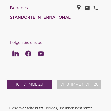
Budapest
STANDORTE INTERNATIONAL
Folgen Sie uns auf
Linkedin
Facebook
Youtube
LAW
TEAM
ÜBER UNS
INTERNATIONAL
ICH STIMME ZU
ICH STIMME NICHT ZU
NEWS & JUSFUL
VERANSTALTUNGEN
KONTAKT
Diese Webseite nutzt Cookies, um Ihnen bestimmte