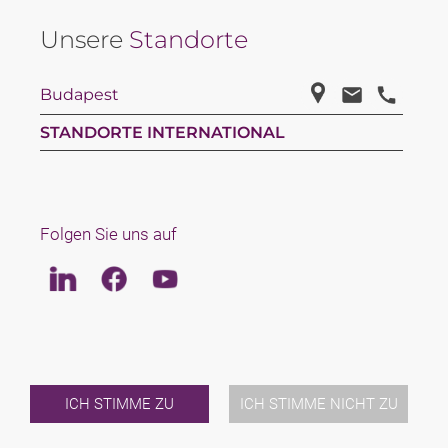
Unsere
Standorte
Budapest
STANDORTE INTERNATIONAL
Folgen Sie uns auf
Linkedin
Facebook
Youtube
LAW
TEAM
ÜBER UNS
INTERNATIONAL
ICH STIMME ZU
ICH STIMME NICHT ZU
NEWS & JUSFUL
VERANSTALTUNGEN