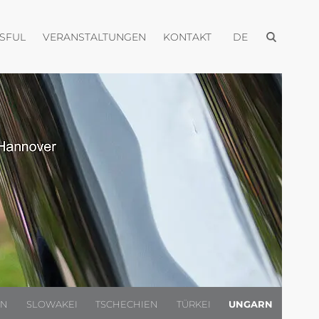
Menü öffnen
Menü öffnen
Menü öffnen
Menü öffnen
USFUL
VERANSTALTUNGEN
KONTAKT
DE
EN
SLOWAKEI
TSCHECHIEN
TÜRKEI
UNGARN