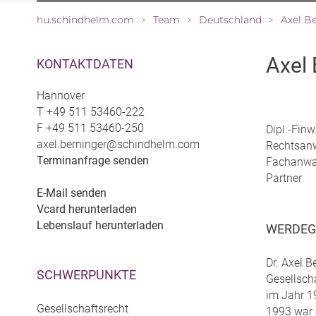
hu.schindhelm.com
Team
Deutschland
Axel B
>
>
>
Axel 
KONTAKTDATEN
Hannover
T
+49 511 53460-222
F
+49 511 53460-250
Dipl.-Finw
axel.berninger@schindhelm.com
Rechtsanw
Terminanfrage senden
Fachanwal
Partner
E-Mail senden
Vcard herunterladen
Lebenslauf herunterladen
WERDE
Dr. Axel B
SCHWERPUNKTE
Gesellsch
im Jahr 1
Gesellschaftsrecht
1993 war e