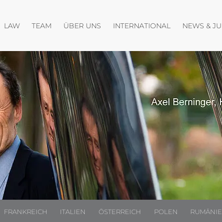
Menü öffnen
Menü öffnen
Menü öffnen
LAW
TEAM
ÜBER UNS
INTERNATIONAL
NEWS & J
FRANKREICH
ITALIEN
ÖSTERREICH
POLEN
RUMÄNI