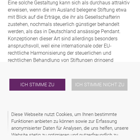
Eine solche Gestaltung kann sich als durchaus attraktiv
erweisen, wenn die im Ausland belegene Stiftung etwa
mit Blick auf die Erträge, die ihr als Gesellschafterin
zustehen, nochmals steuerlich günstiger behandelt
werden, als das in Deutschland ansässige Pendant.
Konzeptionen dieser Art sind allerdings besonders
anspruchsvoll, weil eine internationale oder EU-
rechtliche Harmonisierung der steuerlichen und
rechtlichen Behandlung von Stiftungen dringend
angezeigt wäre.
Österreich
ICH STIMME ZU
ICH STIMME NICHT ZU
Primäre Herausforderung einer grenzüberschreitenden
Stiftung ist die Anerkennung der Rechtspersönlichkeit
der Stiftung im Ausland. Unterschiedliche Länder haben
Diese Webseite nutzt Cookies, um Ihnen bestimmte
verschiedene rechtliche Anforderungen an Stiftungen. In
Funktionen anbieten zu können sowie zur Erfassung
einigen EU-Mitgliedstaaten müssen Stiftungen z.B.
anonymisierter Daten für Analysen, die uns helfen, unsere
gemeinwohlorientiert sein. Familienstiftungen wären
Website stetig zu optimieren und nutzerfreundlich zu