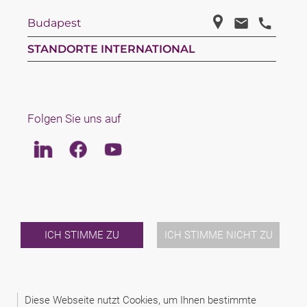
Budapest
STANDORTE INTERNATIONAL
Folgen Sie uns auf
Linkedin
Facebook
Youtube
LAW
TEAM
ÜBER UNS
INTERNATIONAL
ICH STIMME ZU
ICH STIMME NICHT ZU
NEWS & JUSFUL
VERANSTALTUNGEN
KONTAKT
Diese Webseite nutzt Cookies, um Ihnen bestimmte