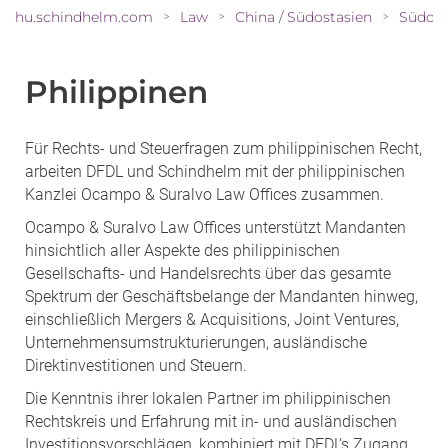
hu.schindhelm.com
Law
China / Südostasien
Südost
>
>
>
Philippinen
Für Rechts- und Steuerfragen zum philippinischen Recht,
arbeiten DFDL und Schindhelm mit der philippinischen
Kanzlei Ocampo & Suralvo Law Offices zusammen.
Ocampo & Suralvo Law Offices unterstützt Mandanten
hinsichtlich aller Aspekte des philippinischen
Gesellschafts- und Handelsrechts über das gesamte
Spektrum der Geschäftsbelange der Mandanten hinweg,
einschließlich Mergers & Acquisitions, Joint Ventures,
Unternehmensumstrukturierungen, ausländische
Direktinvestitionen und Steuern.
Die Kenntnis ihrer lokalen Partner im philippinischen
Rechtskreis und Erfahrung mit in- und ausländischen
Investitionsvorschlägen, kombiniert mit DFDL‘s Zugang