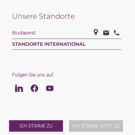
Unsere
Standorte
Budapest
STANDORTE INTERNATIONAL
Folgen Sie uns auf
Linkedin
Facebook
Youtube
LAW
TEAM
ÜBER UNS
INTERNATIONAL
ICH STIMME ZU
ICH STIMME NICHT ZU
NEWS & JUSFUL