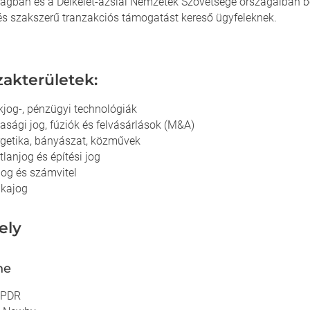
ágban és a Délkelet-ázsiai Nemzetek Szövetsége országaiban be
és szakszerű tranzakciós támogatást kereső ügyfeleknek.
zakterületek:
jog-, pénzügyi technológiák
asági jog, fúziók és felvásárlások (M&A)
getika, bányászat, közművek
tlanjog és építési jog
og és számvitel
kajog
ely
ne
 PDR