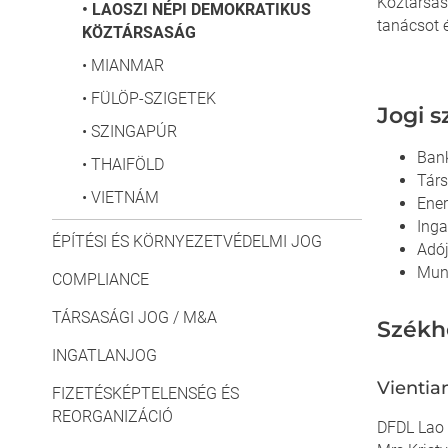
Köztársas
•
LAOSZI NÉPI DEMOKRATIKUS
tanácsot 
KÖZTÁRSASÁG
•
MIANMAR
•
FÜLÖP-SZIGETEK
Jogi s
•
SZINGAPÚR
Bank
•
THAIFÖLD
Társ
•
VIETNÁM
Ener
Inga
ÉPÍTÉSI ÉS KÖRNYEZETVÉDELMI JOG
Adój
Mun
COMPLIANCE
TÁRSASÁGI JOG / M&A
Székh
INGATLANJOG
Vientia
FIZETÉSKÉPTELENSÉG ÉS
REORGANIZÁCIÓ
DFDL Lao