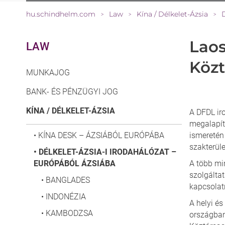
hu.schindhelm.com
Law
Kína / Délkelet-Ázsia
>
>
>
Laos
LAW
Közt
MUNKAJOG
BANK- ÉS PÉNZÜGYI JOG
KÍNA / DÉLKELET-ÁZSIA
A DFDL ir
megalapítá
•
KÍNA DESK – ÁZSIÁBÓL EURÓPÁBA
ismeretén 
szakterül
•
DÉLKELET-ÁZSIA-I IRODAHÁLÓZAT –
EURÓPÁBÓL ÁZSIÁBA
A több min
szolgáltat
•
BANGLADES
kapcsolat
•
INDONÉZIA
A helyi é
•
KAMBODZSA
országban