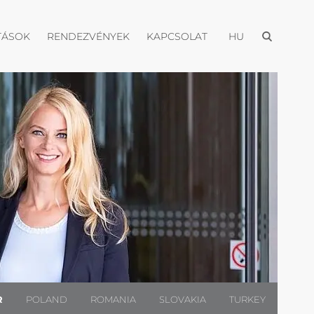
Menü megnyi
itása
Menü megnyitása
Menü megnyitása
Menü megnyitása
TÁSOK
RENDEZVÉNYEK
KAPCSOLAT
HU
R
POLAND
ROMANIA
SLOVAKIA
TURKEY