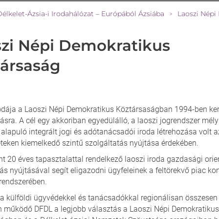
Délkelet-Ázsia-i Irodahálózat – Európából Ázsiába
Laoszi Népi
>
zi Népi Demokratikus
ársaság
odája a Laoszi Népi Demokratikus Köztársaságban 1994-ben ker
sra. A cél egy akkoriban egyedülálló, a laoszi jogrendszer mély
alapuló integrált jogi és adótanácsadói iroda létrehozása volt 
eteken kiemelkedő szintű szolgáltatás nyújtása érdekében.
t 20 éves tapasztalattal rendelkező laoszi iroda gazdasági orie
ás nyújtásával segít eligazodni ügyfeleinek a feltörekvő piac k
rendszerében.
s a külföldi ügyvédekkel és tanácsadókkal regionálisan összesen 
 működő DFDL a legjobb választás a Laoszi Népi Demokratikus