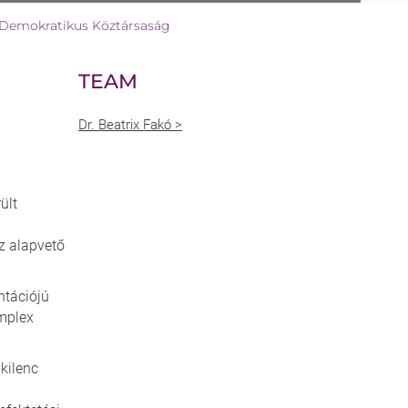
 Demokratikus Köztársaság
TEAM
Dr. Beatrix Fakó >
ült
az alapvető
ntációjú
omplex
kilenc