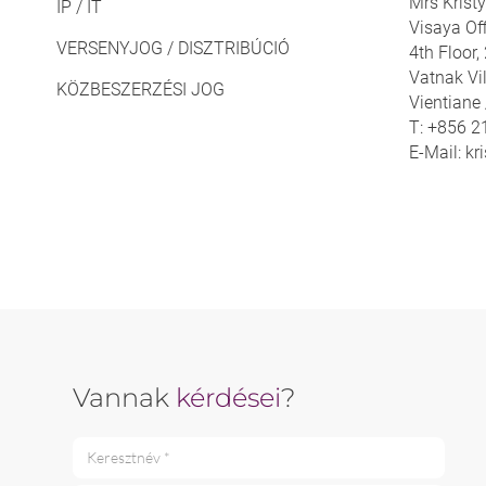
Mrs Krist
IP / IT
Visaya Off
VERSENYJOG / DISZTRIBÚCIÓ
4th Floor
Vatnak Vil
KÖZBESZERZÉSI JOG
Vientiane
T: +856 
E-Mail: k
Vannak
kérdései
?
Keresztnév *