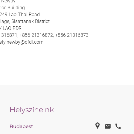
y Newby
ice Building
, 249 Lao-Thai Road
lage, Sisattanak District
 / LAO PDR
21316871, +856 21316872, +856 21316873
risty.newby@dfdl.com
Helyszíneink
Budapest