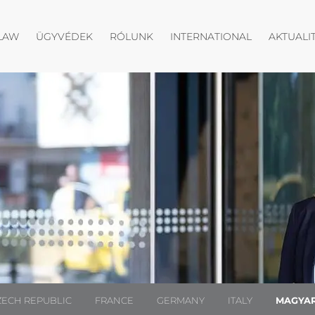
Menü megnyitása
Menü megnyitása
Menü megny
LAW
ÜGYVÉDEK
RÓLUNK
INTERNATIONAL
AKTUALI
ZECH REPUBLIC
FRANCE
GERMANY
ITALY
MAGYA