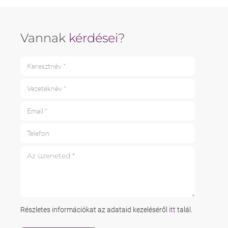
Vannak
kérdései
?
Keresztnév *
Vezetéknév *
Email *
Telefon
Az üzeneted *
Részletes információkat az adataid kezeléséről
itt
talál.