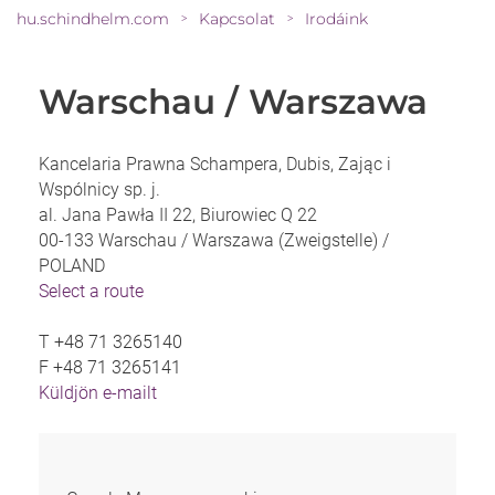
hu.schindhelm.com
Kapcsolat
Irodáink
>
>
Warschau / Warszawa
Kancelaria Prawna Schampera, Dubis, Zając i
Wspólnicy sp. j.
al. Jana Pawła II 22, Biurowiec Q 22
00-133 Warschau / Warszawa (Zweigstelle) /
POLAND
Select a route
T
+48 71 3265140
F
+48 71 3265141
Küldjön e-mailt