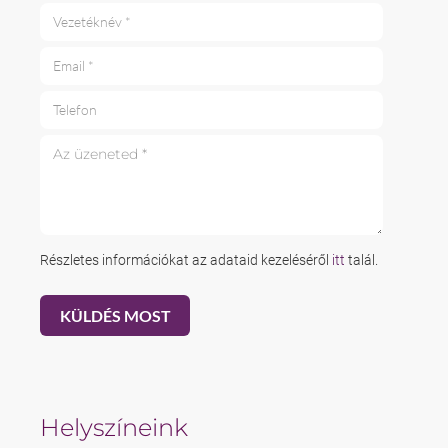
Vezetéknév *
Email *
Telefon
Az üzeneted *
Részletes információkat az adataid kezeléséről
itt
talál.
Helyszíneink