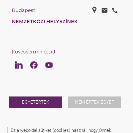
Budapest
NEMZETKÖZI HELYSZÍNEK
Kövessen minket itt
Linkedin
Facebook
Youtube
LAW
ÜGYVÉDEK
RÓLUNK
INTERNATIONAL
EGYETÉRTEK
NEM ÉRTEK EGYET
AKTUALITÁSOK
RENDEZVÉNYEK
KAPCSOLAT
Ez a weboldal sütiket (cookies) használ, hogy Önnek