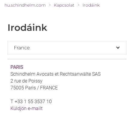
hu.schindhelm.com
Kapcsolat
Irodáink
>
>
Irodáink
France
PARIS
Schindhelm Avocats et Rechtsanwälte SAS
2 rue de Poissy
75005 Paris /
FRANCE
T
+33 1 55 3537 10
Küldjön e-mailt