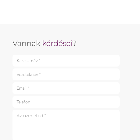
Vannak
kérdései
?
Keresztnév *
Vezetéknév *
Email *
Telefon
Az üzeneted *