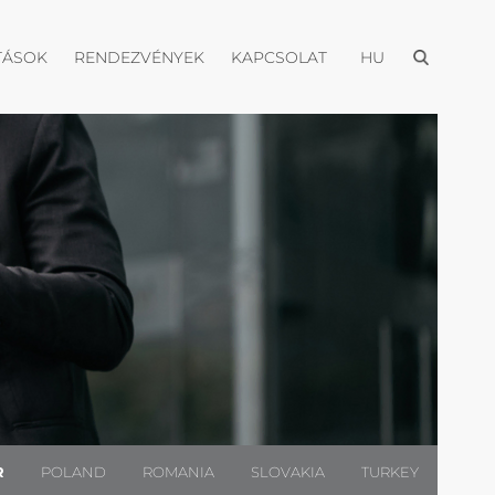
Menü megnyi
itása
Menü megnyitása
Menü megnyitása
Menü megnyitása
TÁSOK
RENDEZVÉNYEK
KAPCSOLAT
HU
R
POLAND
ROMANIA
SLOVAKIA
TURKEY