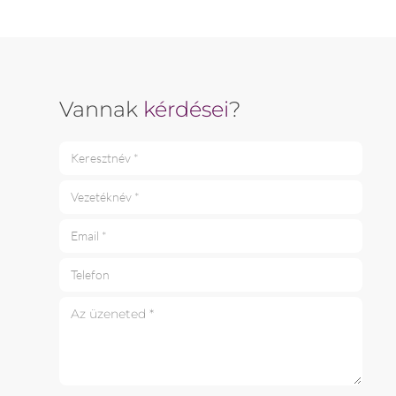
Vannak
kérdései
?
Keresztnév *
Vezetéknév *
Email *
Telefon
Az üzeneted *