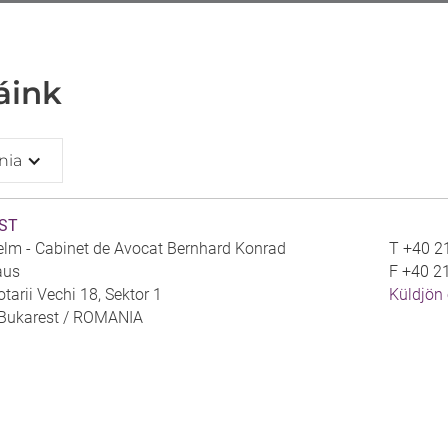
áink
nia
ST
lm - Cabinet de Avocat Bernhard Konrad
T
+40 2
aus
F
+40 2
otarii Vechi 18, Sektor 1
Küldjön 
Bukarest /
ROMANIA