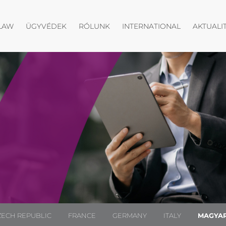
Menü megnyitása
Menü megnyitása
Menü megny
LAW
ÜGYVÉDEK
RÓLUNK
INTERNATIONAL
AKTUALI
ZECH REPUBLIC
FRANCE
GERMANY
ITALY
MAGYA