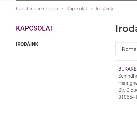
hu.schindhelm.com
Kapcsolat
Irodáink
>
>
Irod
KAPCSOLAT
(CURRENT)
IRODÁINK
Roma
BUKARE
Schindhe
Heringh
Str. Clop
010654 